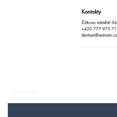
Kontakty
Žižkovo náměstí 5
+420 777 975 71
dentsan@seznam.c
Dentsan