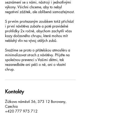
seznámení se s námi, nástroji i jednotlivými
výkony. Všichni chceme, aby to nebyl
negativní zážitek, ale oblíbená samozřejmost.
S prvním prořezaným zoubkem totiž přichází
i první návštěva zubaře a poté pravidelné
prohlídky 2x ročně, abychom zachytili včas
kazy dočasného chrupu, které mohou mít
neblahý vliv na vývoj stálých zubů.
Snažíme se proto o přátelskou atmosféru a
minimalizovat strach z návštěvy. Přijďte na
společnou prevenci s Vašimi dětmi, tak
nezanedbáte ani péči o ně, ani o vlastní
chrup.
Kontakty
Žižkovo náměstí 56, 373 12 Borovany,
Czechia
+420 777 975 712