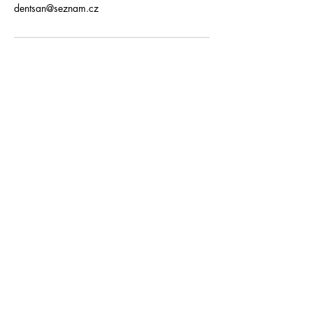
dentsan@seznam.cz
Dentsan
+420 777 975 712
e-mail: dentsan@seznam.cz
Žižkovo náměstí 56, Borovany,
37312